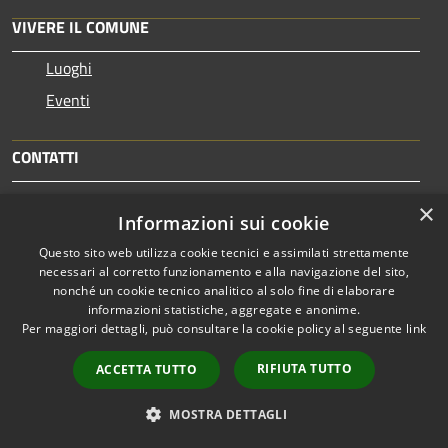
VIVERE IL COMUNE
Luoghi
Eventi
CONTATTI
×
Comune di Pieve Emanuele
Informazioni sui cookie
Via Viquarterio 1 - 20072 Pieve Emanuele (MI)
Questo sito web utilizza cookie tecnici e assimilati strettamente
Codice Fiscale: 80104290152
necessari al corretto funzionamento e alla navigazione del sito,
Partita IVA: 04239310156
nonché un cookie tecnico analitico al solo fine di elaborare
Codice Istat: 015173
informazioni statistiche, aggregate e anonime.
Per maggiori dettagli, può consultare la cookie policy al seguente
link
PEC:
protocollo@pec.comune.pieveemanuele.mi.it
RIFIUTA TUTTO
ACCETTA TUTTO
Centralino Unico: +39 02 907881
MOSTRA DETTAGLI
FAX: +39 02 90788208