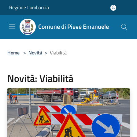
Salta al contenuto principale
Regione Lombardia
Comune di Pieve Emanuele
Home
>
Novità
>
Viabilità
Novità: Viabilità