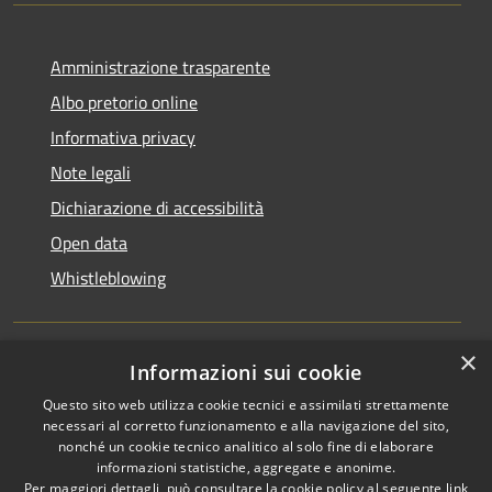
Amministrazione trasparente
Albo pretorio online
Informativa privacy
Note legali
Dichiarazione di accessibilità
Open data
Whistleblowing
×
Informazioni sui cookie
RSS
Copyright © 2026 • Comune di
Questo sito web utilizza cookie tecnici e assimilati strettamente
Accessibilità
Pieve Emanuele • Powered by
necessari al corretto funzionamento e alla navigazione del sito,
Privacy
Municipium
Accesso
•
nonché un cookie tecnico analitico al solo fine di elaborare
Cookie
redazione
informazioni statistiche, aggregate e anonime.
Per maggiori dettagli, può consultare la cookie policy al seguente
link