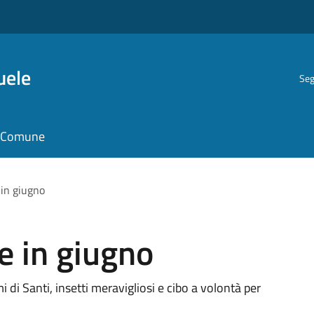
uele
Seg
il Comune
 in giugno
e in giugno
i di Santi, insetti meravigliosi e cibo a volontà per