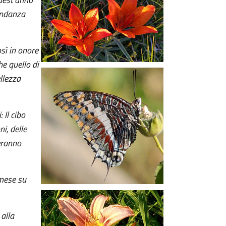
ondanza
osì in onore
he quello di
ellezza
 Il cibo
i, delle
eranno
 mese su
 alla