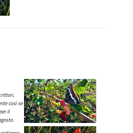
ittori,
ente così se
er il
a
gosto.
quest’anno