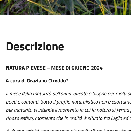
Descrizione
NATURA PIEVESE – MESE DI GIUGNO 2024
A cura di G
raziano Cireddu*
Il mese della maturità dell’anno: questo è Giugno per molti scr
poeti e cantanti. Sotto il profilo naturalistico non è esattam
per maturità si intende il momento in cui la natura si ferma p
riposo estivo, mom
ento che in realtà è situato fra luglio ed 
A giugno, infatti, non mancano alcune fioriture tardive che 