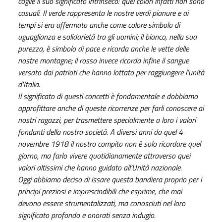
coglie il suo significato intrinseco: quei colori infatti non sono
casuali. Il verde rappresenta le nostre verdi pianure e ai
tempi si era affermato anche come colore simbolo di
uguaglianza e solidarietà tra gli uomini; il bianco, nella sua
purezza, è simbolo di pace e ricorda anche le vette delle
nostre montagne; il rosso invece ricorda infine il sangue
versato dai patrioti che hanno lottato per raggiungere l’unità
d'Italia.
Il significato di questi concetti è fondamentale e dobbiamo
approfittare anche di queste ricorrenze per farli conoscere ai
nostri ragazzi, per trasmettere specialmente a loro i valori
fondanti della nostra società. A diversi anni da quel 4
novembre 1918 il nostro compito non è solo ricordare quel
giorno, ma farlo vivere quotidianamente attraverso quei
valori altissimi che hanno guidato all’Unità nazionale.
Oggi abbiamo deciso di issare questa bandiera proprio per i
principi preziosi e imprescindibili che esprime, che mai
devono essere strumentalizzati, ma conosciuti nel loro
significato profondo e onorati senza indugio.