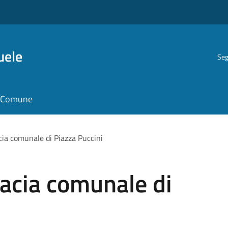
uele
Seg
il Comune
cia comunale di Piazza Puccini
acia comunale di