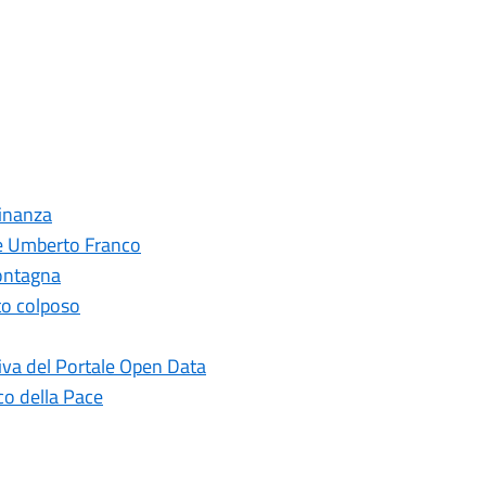
dinanza
le Umberto Franco
montagna
to colposo
iva del Portale Open Data
co della Pace