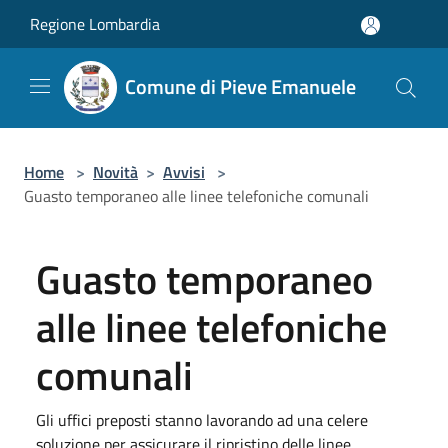
Salta al contenuto principale
Regione Lombardia
Comune di Pieve Emanuele
Home
>
Novità
>
Avvisi
>
Guasto temporaneo alle linee telefoniche comunali
Guasto temporaneo
alle linee telefoniche
comunali
Gli uffici preposti stanno lavorando ad una celere
soluzione per assicurare il ripristino delle linee