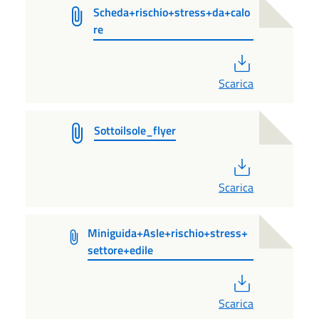
Scheda+rischio+stress+da+calo
re
PDF
Scarica
Sottoilsole_flyer
PDF
Scarica
Miniguida+Asle+rischio+stress+
settore+edile
PDF
Scarica