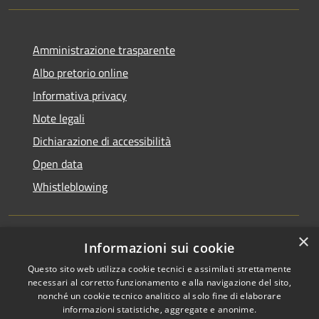
Amministrazione trasparente
Albo pretorio online
Informativa privacy
Note legali
Dichiarazione di accessibilità
Open data
Whistleblowing
×
Informazioni sui cookie
RSS
Copyright © 2026 • Comune di
Questo sito web utilizza cookie tecnici e assimilati strettamente
Accessibilità
Pieve Emanuele • Powered by
necessari al corretto funzionamento e alla navigazione del sito,
Privacy
Municipium
Accesso
•
nonché un cookie tecnico analitico al solo fine di elaborare
Cookie
redazione
informazioni statistiche, aggregate e anonime.