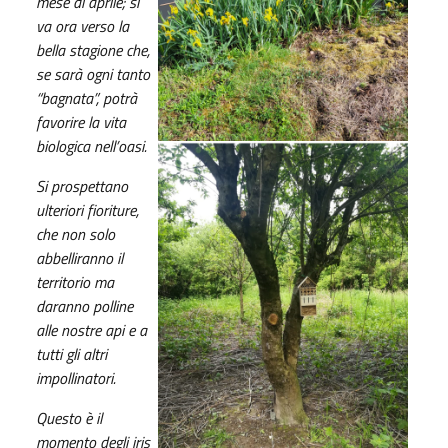
mese di aprile; si
va ora verso la
bella stagione che,
se sarà ogni tanto
“bagnata”, potrà
favorire la vita
biologica nell’oasi.
Si prospettano
ulteriori fioriture,
che non solo
abbelliranno il
territorio ma
daranno polline
alle nostre api e a
tutti gli altri
impollinatori.
Questo è il
momento degli iris