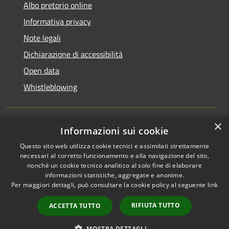
Albo pretorio online
Informativa privacy
Note legali
Dichiarazione di accessibilità
Open data
Whistleblowing
×
Informazioni sui cookie
RSS
Copyright © 2026 • Comune di
Questo sito web utilizza cookie tecnici e assimilati strettamente
Accessibilità
Pieve Emanuele • Powered by
necessari al corretto funzionamento e alla navigazione del sito,
Privacy
Municipium
Accesso
•
nonché un cookie tecnico analitico al solo fine di elaborare
Cookie
redazione
informazioni statistiche, aggregate e anonime.
Per maggiori dettagli, può consultare la cookie policy al seguente
link
Mappa del sito
Area Riservata
RIFIUTA TUTTO
ACCETTA TUTTO
Dipendenti
WebMail Dipendenti
MOSTRA DETTAGLI