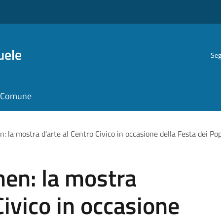
uele
Seg
il Comune
la mostra d'arte al Centro Civico in occasione della Festa dei Pop
en: la mostra
Civico in occasione