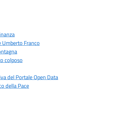
dinanza
le Umberto Franco
montagna
to colposo
iva del Portale Open Data
co della Pace