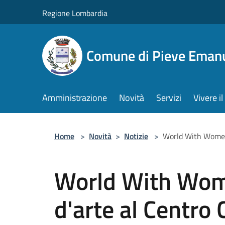
Salta al contenuto principale
Regione Lombardia
Comune di Pieve Eman
Amministrazione
Novità
Servizi
Vivere 
Home
>
Novità
>
Notizie
>
World With Women: 
World With Wom
d'arte al Centro 