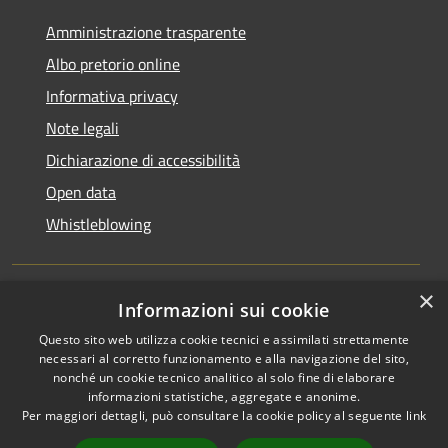
Amministrazione trasparente
Albo pretorio online
Informativa privacy
Note legali
Dichiarazione di accessibilità
Open data
Whistleblowing
×
Informazioni sui cookie
RSS
Copyright © 2026 • Comune di
Questo sito web utilizza cookie tecnici e assimilati strettamente
Accessibilità
Pieve Emanuele • Powered by
necessari al corretto funzionamento e alla navigazione del sito,
Privacy
Municipium
Accesso
•
nonché un cookie tecnico analitico al solo fine di elaborare
Cookie
redazione
informazioni statistiche, aggregate e anonime.
Per maggiori dettagli, può consultare la cookie policy al seguente
link
Mappa del sito
Area Riservata