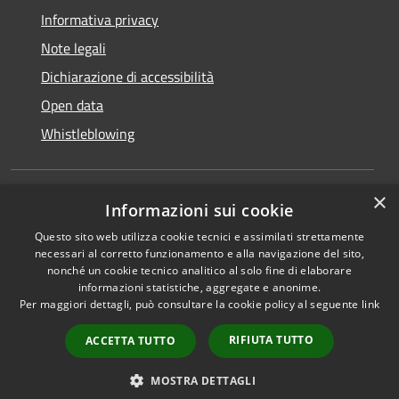
Informativa privacy
Note legali
Dichiarazione di accessibilità
Open data
Whistleblowing
×
Informazioni sui cookie
RSS
Copyright © 2026 • Comune di
Questo sito web utilizza cookie tecnici e assimilati strettamente
Accessibilità
Pieve Emanuele • Powered by
necessari al corretto funzionamento e alla navigazione del sito,
Privacy
Municipium
Accesso
•
nonché un cookie tecnico analitico al solo fine di elaborare
Cookie
redazione
informazioni statistiche, aggregate e anonime.
Per maggiori dettagli, può consultare la cookie policy al seguente
link
Mappa del sito
Area Riservata
RIFIUTA TUTTO
ACCETTA TUTTO
Dipendenti
WebMail Dipendenti
MOSTRA DETTAGLI