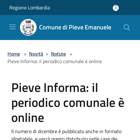
Salta al contenuto principale
Regione Lombardia
Comune di Pieve Emanuele
Home
>
Novità
>
Notizie
>
Pieve Informa: il periodico comunale è online
Pieve Informa: il
periodico comunale è
online
Il numero di dicembre è pubblicato anche in formato
sfogliabile, e verrà presto distribuito nelle case dei