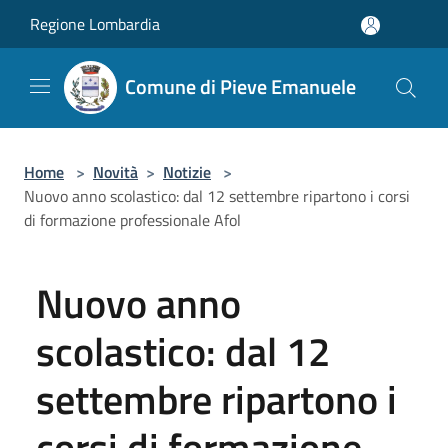
Salta al contenuto principale
Regione Lombardia
Comune di Pieve Emanuele
Home
>
Novità
>
Notizie
>
Nuovo anno scolastico: dal 12 settembre ripartono i corsi
di formazione professionale Afol
Nuovo anno
scolastico: dal 12
settembre ripartono i
corsi di formazione