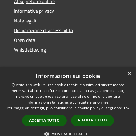
Albo pretorio online
Informativa privacy
Note legali
Dichiarazione di accessibilità
Open data
Whistleblowing
×
Informazioni sui cookie
RSS
Copyright © 2026 • Comune di
Questo sito web utilizza cookie tecnici e assimilati strettamente
Accessibilità
Pieve Emanuele • Powered by
necessari al corretto funzionamento e alla navigazione del sito,
Privacy
Municipium
Accesso
•
nonché un cookie tecnico analitico al solo fine di elaborare
Cookie
redazione
informazioni statistiche, aggregate e anonime.
Per maggiori dettagli, può consultare la cookie policy al seguente
link
Mappa del sito
Area Riservata
RIFIUTA TUTTO
ACCETTA TUTTO
Dipendenti
WebMail Dipendenti
MOSTRA DETTAGLI