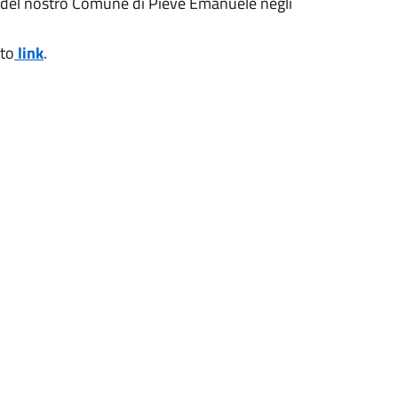
ne del nostro Comune di Pieve Emanuele negli
sto
link
.