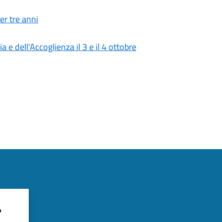
er tre anni
 e dell'Accoglienza il 3 e il 4 ottobre
?