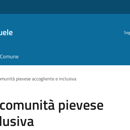
uele
Seg
il Comune
omunità pievese accogliente e inclusiva
 comunità pievese
lusiva