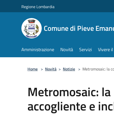
Salta al contenuto principale
Regione Lombardia
Comune di Pieve Eman
Amministrazione
Novità
Servizi
Vivere 
Home
>
Novità
>
Notizie
>
Metromosaic: la c
Metromosaic: la
accogliente e inc