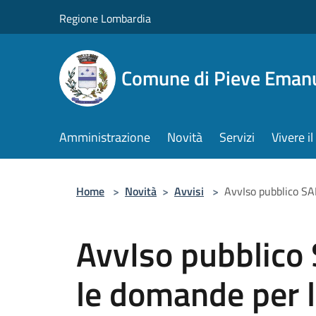
Salta al contenuto principale
Regione Lombardia
Comune di Pieve Eman
Amministrazione
Novità
Servizi
Vivere 
Home
>
Novità
>
Avvisi
>
AvvIso pubblico SAP
AvvIso pubblico 
le domande per l