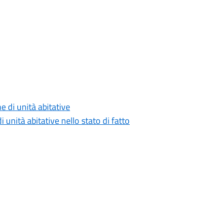
e di unità abitative
 unità abitative nello stato di fatto