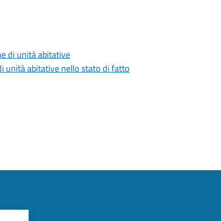
e di unità abitative
 unità abitative nello stato di fatto