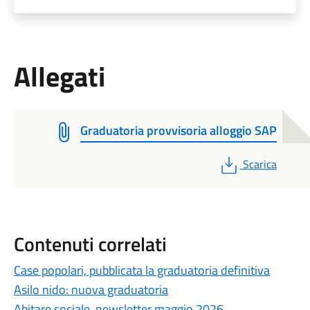
Allegati
Graduatoria provvisoria alloggio SAP
PDF
Scarica
Contenuti correlati
Case popolari, pubblicata la graduatoria definitiva
Asilo nido: nuova graduatoria
Abitare sociale, newsletter maggio 2026