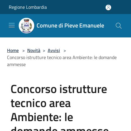
Salta al contenuto principale
Regione Lombardia
Comune di Pieve Emanuele
Home
>
Novità
>
Avvisi
>
Concorso istrutture tecnico area Ambiente: le domande
ammesse
Concorso istrutture
tecnico area
Ambiente: le
domande ammesse