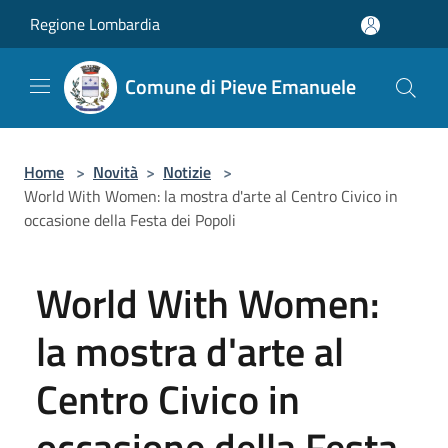
Salta al contenuto principale
Regione Lombardia
Comune di Pieve Emanuele
Home
>
Novità
>
Notizie
>
World With Women: la mostra d'arte al Centro Civico in
occasione della Festa dei Popoli
World With Women:
la mostra d'arte al
Centro Civico in
occasione della Festa