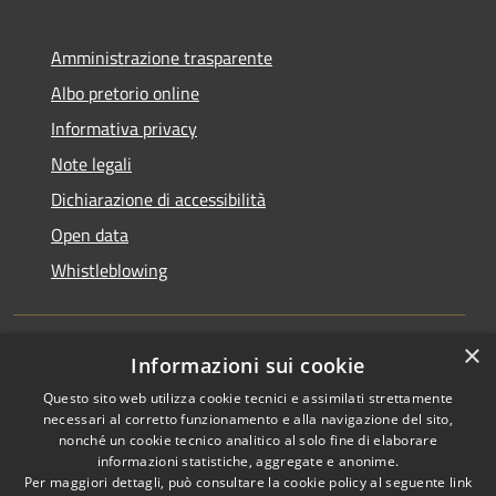
Amministrazione trasparente
Albo pretorio online
Informativa privacy
Note legali
Dichiarazione di accessibilità
Open data
Whistleblowing
×
Informazioni sui cookie
RSS
Copyright © 2026 • Comune di
Questo sito web utilizza cookie tecnici e assimilati strettamente
Accessibilità
Pieve Emanuele • Powered by
necessari al corretto funzionamento e alla navigazione del sito,
Privacy
Municipium
Accesso
•
nonché un cookie tecnico analitico al solo fine di elaborare
Cookie
redazione
informazioni statistiche, aggregate e anonime.
Per maggiori dettagli, può consultare la cookie policy al seguente
link
Mappa del sito