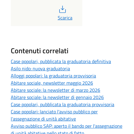
PDF
Scarica
Contenuti correlati
Case popolari, pubblicata la graduatoria definitiva
Asilo nido: nuova graduatoria
Alloggi popolari: la graduatoria provvisoria
Abitare sociale, newsletter maggio 2026
Abitare sociale: la newsletter di marzo 2026
Abitare sociale: la newsletter di gennaio 2026
Case popolari, pubblicata la graduatoria provvisoria
Case popolari: lanciato l'avviso pubblico per
l'assegnazione di unità abitative
Avviso pubblico SAP: aperto il bando per l'assegnazione
di unità abitative nello stato di fatto