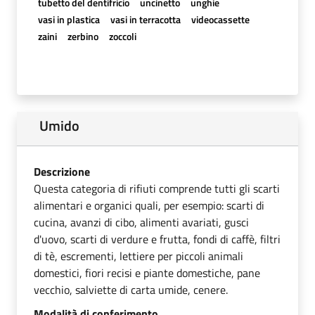
tubetto del dentifricio
uncinetto
unghie
vasi in plastica
vasi in terracotta
videocassette
zaini
zerbino
zoccoli
Umido
Descrizione
Questa categoria di rifiuti comprende tutti gli scarti
alimentari e organici quali, per esempio: scarti di
cucina, avanzi di cibo, alimenti avariati, gusci
d'uovo, scarti di verdure e frutta, fondi di caffè, filtri
di tè, escrementi, lettiere per piccoli animali
domestici, fiori recisi e piante domestiche, pane
vecchio, salviette di carta umide, cenere.
Modalità di conferimento