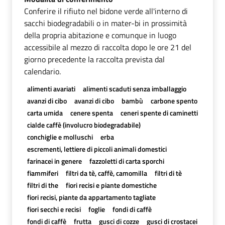
Conferire il rifiuto nel bidone verde all'interno di
sacchi biodegradabili o in mater-bi in prossimità
della propria abitazione e comunque in luogo
accessibile al mezzo di raccolta dopo le ore 21 del
giorno precedente la raccolta prevista dal
calendario.
alimenti avariati
alimenti scaduti senza imballaggio
avanzi di cibo
avanzi di cibo
bambù
carbone spento
carta umida
cenere spenta
ceneri spente di caminetti
cialde caffè (involucro biodegradabile)
conchiglie e molluschi
erba
escrementi, lettiere di piccoli animali domestici
farinacei in genere
fazzoletti di carta sporchi
fiammiferi
filtri da tè, caffè, camomilla
filtri di tè
filtri di the
fiori recisi e piante domestiche
fiori recisi, piante da appartamento tagliate
fiori secchi e recisi
foglie
fondi di caffè
fondi di caffè
frutta
gusci di cozze
gusci di crostacei