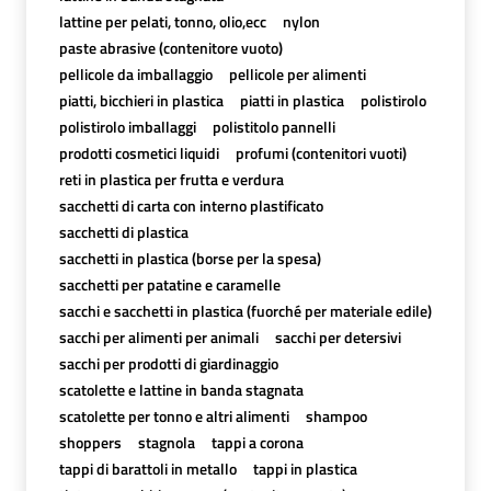
lattine per pelati, tonno, olio,ecc
nylon
paste abrasive (contenitore vuoto)
pellicole da imballaggio
pellicole per alimenti
piatti, bicchieri in plastica
piatti in plastica
polistirolo
polistirolo imballaggi
polistitolo pannelli
prodotti cosmetici liquidi
profumi (contenitori vuoti)
reti in plastica per frutta e verdura
sacchetti di carta con interno plastificato
sacchetti di plastica
sacchetti in plastica (borse per la spesa)
sacchetti per patatine e caramelle
sacchi e sacchetti in plastica (fuorché per materiale edile)
sacchi per alimenti per animali
sacchi per detersivi
sacchi per prodotti di giardinaggio
scatolette e lattine in banda stagnata
scatolette per tonno e altri alimenti
shampoo
shoppers
stagnola
tappi a corona
tappi di barattoli in metallo
tappi in plastica