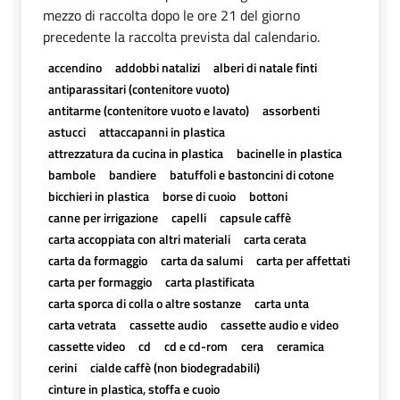
mezzo di raccolta dopo le ore 21 del giorno
precedente la raccolta prevista dal calendario.
accendino
addobbi natalizi
alberi di natale finti
antiparassitari (contenitore vuoto)
antitarme (contenitore vuoto e lavato)
assorbenti
astucci
attaccapanni in plastica
attrezzatura da cucina in plastica
bacinelle in plastica
bambole
bandiere
batuffoli e bastoncini di cotone
bicchieri in plastica
borse di cuoio
bottoni
canne per irrigazione
capelli
capsule caffè
carta accoppiata con altri materiali
carta cerata
carta da formaggio
carta da salumi
carta per affettati
carta per formaggio
carta plastificata
carta sporca di colla o altre sostanze
carta unta
carta vetrata
cassette audio
cassette audio e video
cassette video
cd
cd e cd-rom
cera
ceramica
cerini
cialde caffè (non biodegradabili)
cinture in plastica, stoffa e cuoio