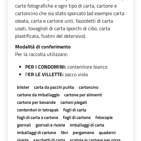
carte fotografiche e ogni tipo di carta, cartone e
cartoncino che sia stato sporcato (ad esempio carta
oleata, carta e cartone unti, fazzoletti di carta
usati, tovaglioli di carta sporchi di cibo, carta
plastificata, fustini del detersivo).
Modalità di conferimento
Per la raccolta utilizzare:
PER I CONDOMINI:
contenitore bianco
P
ER LE VILLETTE:
sacco viola
blister
carta da pacchi pulita
cartoncino
cartone da imballaggio
cartone per alimenti
cartone per bevande
cartoni piegati
contenitori in tetrapak
fogli di carta
fogli di carta o cartone
fogli di cartone
fotocopie
giornali
giornali e riviste
imballaggi di carta
imballaggi di cartone
libri
pergamene
quaderni
riviste
sacchetti di carta
scatola in cartone per pizza