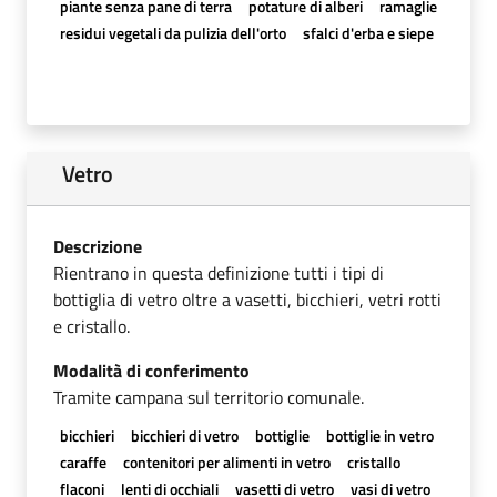
piante senza pane di terra
potature di alberi
ramaglie
residui vegetali da pulizia dell'orto
sfalci d'erba e siepe
Vetro
Descrizione
Rientrano in questa definizione tutti i tipi di
bottiglia di vetro oltre a vasetti, bicchieri, vetri rotti
e cristallo.
Modalità di conferimento
Tramite campana sul territorio comunale.
bicchieri
bicchieri di vetro
bottiglie
bottiglie in vetro
caraffe
contenitori per alimenti in vetro
cristallo
flaconi
lenti di occhiali
vasetti di vetro
vasi di vetro