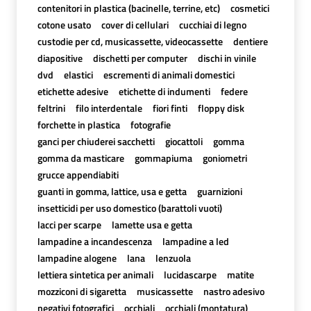
contenitori in plastica (bacinelle, terrine, etc)
cosmetici
cotone usato
cover di cellulari
cucchiai di legno
custodie per cd, musicassette, videocassette
dentiere
diapositive
dischetti per computer
dischi in vinile
dvd
elastici
escrementi di animali domestici
etichette adesive
etichette di indumenti
federe
feltrini
filo interdentale
fiori finti
floppy disk
forchette in plastica
fotografie
ganci per chiuderei sacchetti
giocattoli
gomma
gomma da masticare
gommapiuma
goniometri
grucce appendiabiti
guanti in gomma, lattice, usa e getta
guarnizioni
insetticidi per uso domestico (barattoli vuoti)
lacci per scarpe
lamette usa e getta
lampadine a incandescenza
lampadine a led
lampadine alogene
lana
lenzuola
lettiera sintetica per animali
lucidascarpe
matite
mozziconi di sigaretta
musicassette
nastro adesivo
negativi fotografici
occhiali
occhiali (montatura)