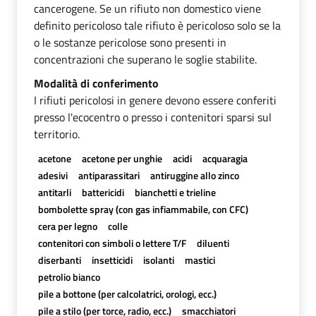
cancerogene. Se un rifiuto non domestico viene
definito pericoloso tale rifiuto è pericoloso solo se la
o le sostanze pericolose sono presenti in
concentrazioni che superano le soglie stabilite.
Modalità di conferimento
I rifiuti pericolosi in genere devono essere conferiti
presso l'ecocentro o presso i contenitori sparsi sul
territorio.
acetone
acetone per unghie
acidi
acquaragia
adesivi
antiparassitari
antiruggine allo zinco
antitarli
battericidi
bianchetti e trieline
bombolette spray (con gas infiammabile, con CFC)
cera per legno
colle
contenitori con simboli o lettere T/F
diluenti
diserbanti
insetticidi
isolanti
mastici
petrolio bianco
pile a bottone (per calcolatrici, orologi, ecc.)
pile a stilo (per torce, radio, ecc.)
smacchiatori