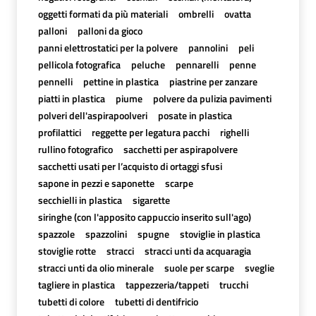
oggetti formati da più materiali
ombrelli
ovatta
palloni
palloni da gioco
panni elettrostatici per la polvere
pannolini
peli
pellicola fotografica
peluche
pennarelli
penne
pennelli
pettine in plastica
piastrine per zanzare
piatti in plastica
piume
polvere da pulizia pavimenti
polveri dell'aspirapoolveri
posate in plastica
profilattici
reggette per legatura pacchi
righelli
rullino fotografico
sacchetti per aspirapolvere
sacchetti usati per l’acquisto di ortaggi sfusi
sapone in pezzi e saponette
scarpe
secchielli in plastica
sigarette
siringhe (con l'apposito cappuccio inserito sull'ago)
spazzole
spazzolini
spugne
stoviglie in plastica
stoviglie rotte
stracci
stracci unti da acquaragia
stracci unti da olio minerale
suole per scarpe
sveglie
tagliere in plastica
tappezzeria/tappeti
trucchi
tubetti di colore
tubetti di dentifricio