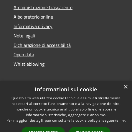
Amministrazione trasparente
Albo pretorio online
Informativa privacy
Note legali
Dichiarazione di accessibilità
Open data
Whistleblowing
×
Informazioni sui cookie
RSS
Copyright © 2026 • Comune di
Questo sito web utilizza cookie tecnici e assimilati strettamente
Accessibilità
Pieve Emanuele • Powered by
necessari al corretto funzionamento e alla navigazione del sito,
Privacy
Municipium
Accesso
•
nonché un cookie tecnico analitico al solo fine di elaborare
Cookie
redazione
informazioni statistiche, aggregate e anonime.
Per maggiori dettagli, può consultare la cookie policy al seguente
link
Mappa del sito
Area Riservata