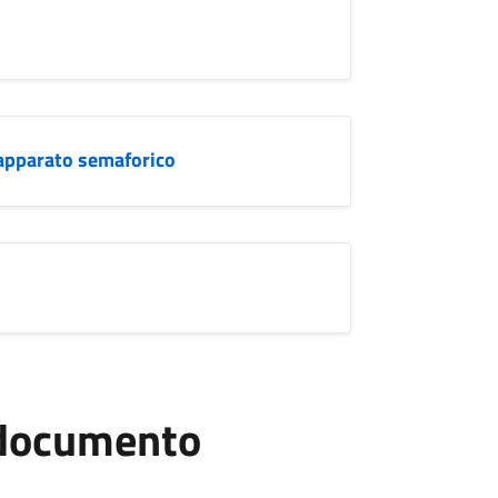
e apparato semaforico
l documento