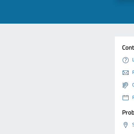
Cont
Prob