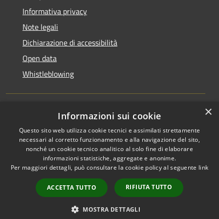
Informativa privacy
Note legali
Dichiarazione di accessibilità
Open data
Whistleblowing
×
Informazioni sui cookie
RSS
Copyright © 2026 • Comune di
Questo sito web utilizza cookie tecnici e assimilati strettamente
Accessibilità
Pieve Emanuele • Powered by
necessari al corretto funzionamento e alla navigazione del sito,
Privacy
Municipium
Accesso
•
nonché un cookie tecnico analitico al solo fine di elaborare
Cookie
redazione
informazioni statistiche, aggregate e anonime.
Per maggiori dettagli, può consultare la cookie policy al seguente
link
Mappa del sito
Area Riservata
RIFIUTA TUTTO
ACCETTA TUTTO
Dipendenti
WebMail Dipendenti
MOSTRA DETTAGLI