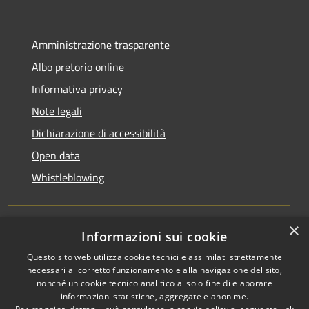
Amministrazione trasparente
Albo pretorio online
Informativa privacy
Note legali
Dichiarazione di accessibilità
Open data
Whistleblowing
×
Informazioni sui cookie
RSS
Copyright © 2026 • Comune di
Questo sito web utilizza cookie tecnici e assimilati strettamente
Accessibilità
Pieve Emanuele • Powered by
necessari al corretto funzionamento e alla navigazione del sito,
Privacy
Municipium
Accesso
•
nonché un cookie tecnico analitico al solo fine di elaborare
Cookie
redazione
informazioni statistiche, aggregate e anonime.