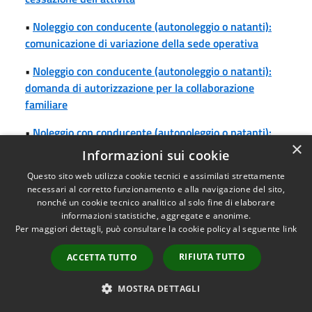
•
Noleggio con conducente (autonoleggio o natanti):
comunicazione di variazione della sede operativa
•
Noleggio con conducente (autonoleggio o natanti):
domanda di autorizzazione per la collaborazione
familiare
•
Noleggio con conducente (autonoleggio o natanti):
×
noleggio non contingentato per veicolo adibito ad
Informazioni sui cookie
autoambulanza – trasporto per conto terzi dietro
Questo sito web utilizza cookie tecnici e assimilati strettamente
corrispettivo
necessari al corretto funzionamento e alla navigazione del sito,
nonché un cookie tecnico analitico al solo fine di elaborare
•
Noleggio senza conducente: segnalazione certificata
informazioni statistiche, aggregate e anonime.
di avvio, trasferimento o ampliamento dell'attività
Per maggiori dettagli, può consultare la cookie policy al seguente
link
•
Notifica sanitaria ai sensi del Regolamento
RIFIUTA TUTTO
ACCETTA TUTTO
comunitario 29/04/2004, n. 852/2004: trasmissione
della documentazione
MOSTRA DETTAGLI