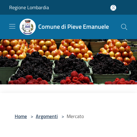
Salta al contenuto principale
Regione Lombardia
Comune di Pieve Emanuele
Home
>
Argomenti
>
Mercato