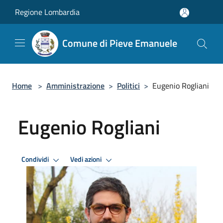
Salta al contenuto principale
Regione Lombardia
Comune di Pieve Emanuele
Home
>
Amministrazione
>
Politici
>
Eugenio Rogliani
Eugenio Rogliani
Condividi
Vedi azioni