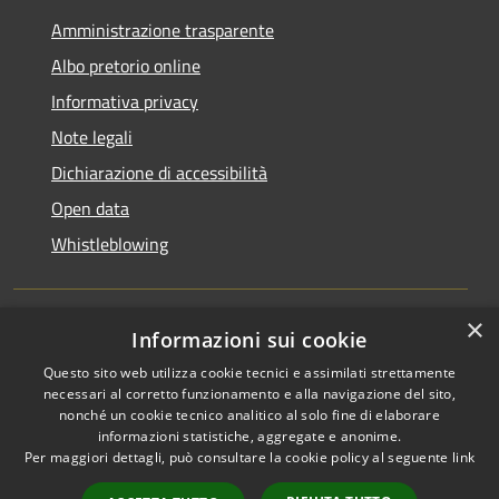
Amministrazione trasparente
Albo pretorio online
Informativa privacy
Note legali
Dichiarazione di accessibilità
Open data
Whistleblowing
×
Informazioni sui cookie
RSS
Copyright © 2026 • Comune di
Questo sito web utilizza cookie tecnici e assimilati strettamente
Accessibilità
Pieve Emanuele • Powered by
necessari al corretto funzionamento e alla navigazione del sito,
Privacy
Municipium
Accesso
•
nonché un cookie tecnico analitico al solo fine di elaborare
Cookie
redazione
informazioni statistiche, aggregate e anonime.
Per maggiori dettagli, può consultare la cookie policy al seguente
link
Mappa del sito
Area Riservata