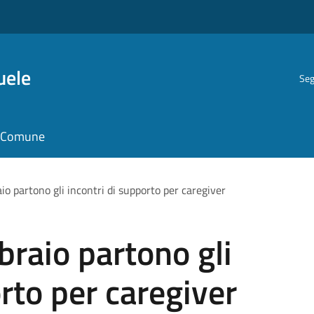
uele
Seg
il Comune
aio partono gli incontri di supporto per caregiver
bbraio partono gli
rto per caregiver