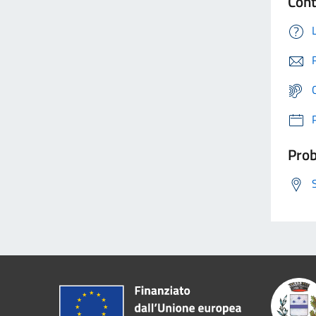
Cont
Prob