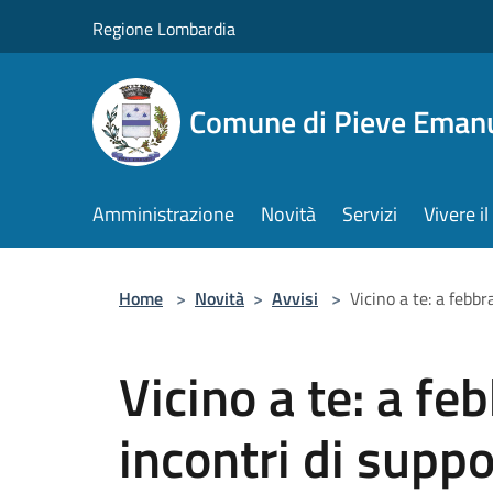
Salta al contenuto principale
Regione Lombardia
Comune di Pieve Eman
Amministrazione
Novità
Servizi
Vivere 
Home
>
Novità
>
Avvisi
>
Vicino a te: a febbr
Vicino a te: a fe
incontri di suppo