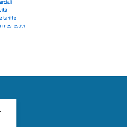
rciali
vità
 tariffe
i mesi estivi
?