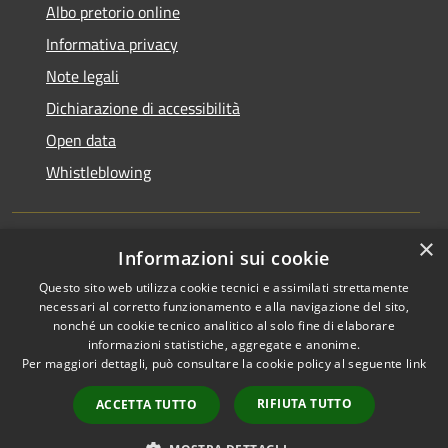
Albo pretorio online
Informativa privacy
Note legali
Dichiarazione di accessibilità
Open data
Whistleblowing
×
Informazioni sui cookie
RSS
Copyright © 2026 • Comune di
Questo sito web utilizza cookie tecnici e assimilati strettamente
Accessibilità
Pieve Emanuele • Powered by
necessari al corretto funzionamento e alla navigazione del sito,
Privacy
Municipium
Accesso
•
nonché un cookie tecnico analitico al solo fine di elaborare
Cookie
redazione
informazioni statistiche, aggregate e anonime.
Per maggiori dettagli, può consultare la cookie policy al seguente
link
Mappa del sito
Area Riservata
RIFIUTA TUTTO
ACCETTA TUTTO
Dipendenti
WebMail Dipendenti