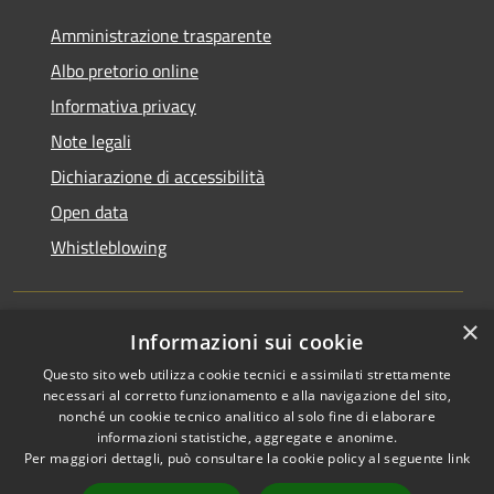
Amministrazione trasparente
Albo pretorio online
Informativa privacy
Note legali
Dichiarazione di accessibilità
Open data
Whistleblowing
×
Informazioni sui cookie
RSS
Copyright © 2026 • Comune di
Questo sito web utilizza cookie tecnici e assimilati strettamente
Accessibilità
Pieve Emanuele • Powered by
necessari al corretto funzionamento e alla navigazione del sito,
Privacy
Municipium
Accesso
•
nonché un cookie tecnico analitico al solo fine di elaborare
Cookie
redazione
informazioni statistiche, aggregate e anonime.
Per maggiori dettagli, può consultare la cookie policy al seguente
link
Mappa del sito
Area Riservata