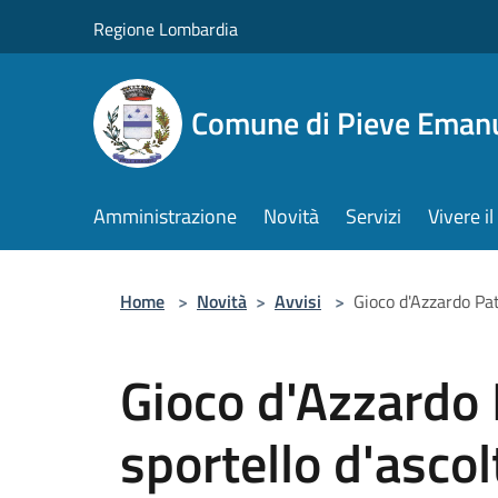
Salta al contenuto principale
Regione Lombardia
Comune di Pieve Eman
Amministrazione
Novità
Servizi
Vivere 
Home
>
Novità
>
Avvisi
>
Gioco d'Azzardo Pato
Gioco d'Azzardo P
sportello d'ascol