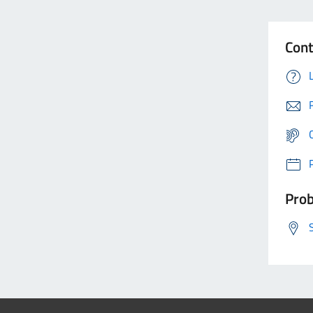
Cont
Prob