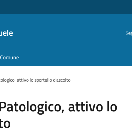
uele
Seg
il Comune
logico, attivo lo sportello d'ascolto
atologico, attivo lo
to