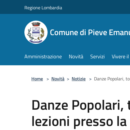
Salta al contenuto principale
Regione Lombardia
Comune di Pieve Eman
Amministrazione
Novità
Servizi
Vivere 
Home
>
Novità
>
Notizie
>
Danze Popolari, tor
Danze Popolari, t
lezioni presso la