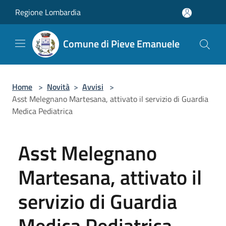
Salta al contenuto principale
Regione Lombardia
Comune di Pieve Emanuele
Home
>
Novità
>
Avvisi
>
Asst Melegnano Martesana, attivato il servizio di Guardia
Medica Pediatrica
Asst Melegnano
Martesana, attivato il
servizio di Guardia
Medica Pediatrica