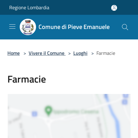
Salta al contenuto principale
Regione Lombardia
Comune di Pieve Emanuele
Home
>
Vivere il Comune
>
Luoghi
>
Farmacie
Farmacie