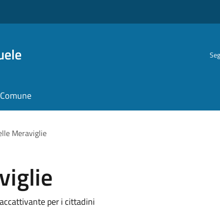
uele
Seg
il Comune
elle Meraviglie
viglie
ccattivante per i cittadini