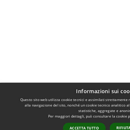
Informazioni sui coo
Questo sito web utilizza cookie tecnici e assimilati strettamente
alla navigazione del sito, nonché un cookie tecnico analitico al
statistiche, aggregate e anon
Per maggiori dettagli, può consultare la cookie 
RIFIUT
ACCETTA TUTTO