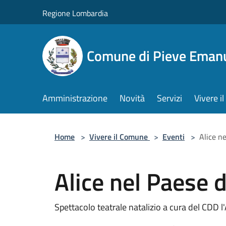
Salta al contenuto principale
Regione Lombardia
Comune di Pieve Eman
Amministrazione
Novità
Servizi
Vivere 
Home
>
Vivere il Comune
>
Eventi
>
Alice n
Alice nel Paese d
Spettacolo teatrale natalizio a cura del CDD l