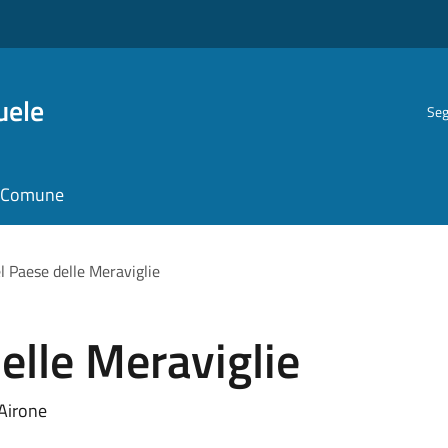
uele
Seg
il Comune
el Paese delle Meraviglie
elle Meraviglie
'Airone