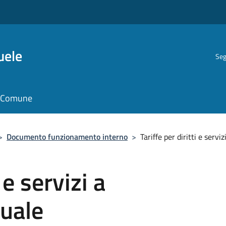
uele
Seg
il Comune
>
Documento funzionamento interno
>
Tariffe per diritti e serv
 e servizi a
uale