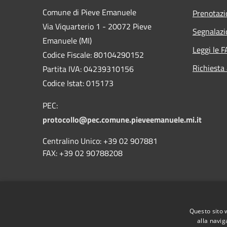
Comune di Pieve Emanuele
Prenotaz
Via Viquarterio 1 - 20072 Pieve
Segnalazi
Emanuele (MI)
Leggi le 
Codice Fiscale: 80104290152
Richiesta
Partita IVA: 04239310156
Codice Istat: 015173
PEC:
protocollo@pec.comune.pieveemanuele.mi.it
Centralino Unico: +39 02 907881
FAX: +39 02 90788208
Codice univoco di pagamento:
UFG7U1
Questo sito 
Codice IPA:
c_g634
alla navig