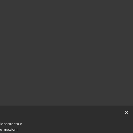
×
nzionamento e
nformazioni