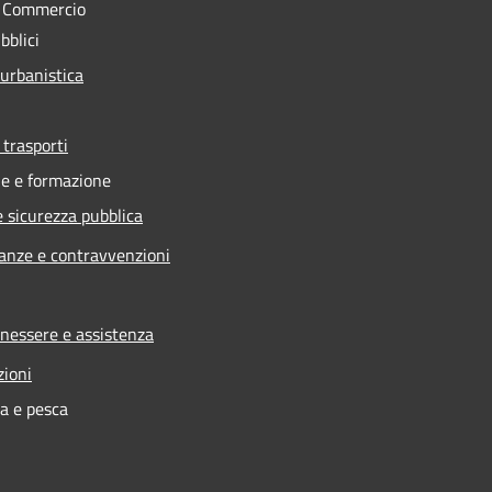
e Commercio
bblici
 urbanistica
 trasporti
e e formazione
e sicurezza pubblica
nanze e contravvenzioni
enessere e assistenza
zioni
ra e pesca