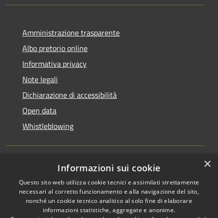
Amministrazione trasparente
Albo pretorio online
Informativa privacy
Note legali
Dichiarazione di accessibilità
Open data
Whistleblowing
×
Informazioni sui cookie
RSS
Copyright © 2026 • Comune di
Questo sito web utilizza cookie tecnici e assimilati strettamente
Accessibilità
Pieve Emanuele • Powered by
necessari al corretto funzionamento e alla navigazione del sito,
Privacy
Municipium
Accesso
•
nonché un cookie tecnico analitico al solo fine di elaborare
Cookie
redazione
informazioni statistiche, aggregate e anonime.