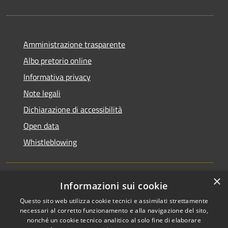
Amministrazione trasparente
Albo pretorio online
Informativa privacy
Note legali
Dichiarazione di accessibilità
Open data
Whistleblowing
×
Informazioni sui cookie
RSS
Copyright © 2026 • Comune di
Questo sito web utilizza cookie tecnici e assimilati strettamente
Accessibilità
Pieve Emanuele • Powered by
necessari al corretto funzionamento e alla navigazione del sito,
Privacy
Municipium
Accesso
•
nonché un cookie tecnico analitico al solo fine di elaborare