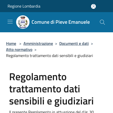
Salta al contenuto principale
Regione Lombardia
Comune di Pieve Emanuele
Home
>
Amministrazione
>
Documenti e dati
>
Atto normativo
>
Regolamento trattamento dati sensibili e giudiziari
Regolamento
trattamento dati
sensibili e giudiziari
Il presente Regolamento in attuazione del d.lg. 30