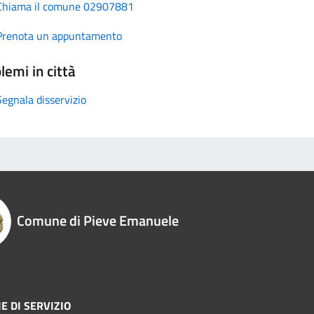
Chiama il comune 02907881
Prenota un appuntamento
lemi in città
Segnala disservizio
Comune di Pieve Emanuele
E DI SERVIZIO