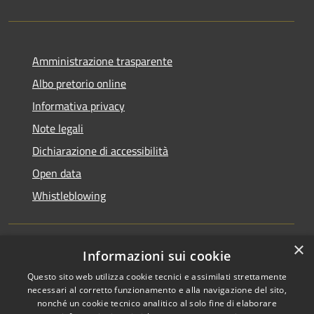
Amministrazione trasparente
Albo pretorio online
Informativa privacy
Note legali
Dichiarazione di accessibilità
Open data
Whistleblowing
×
Informazioni sui cookie
RSS
Copyright © 2026 • Comune di
Questo sito web utilizza cookie tecnici e assimilati strettamente
Accessibilità
Pieve Emanuele • Powered by
necessari al corretto funzionamento e alla navigazione del sito,
Privacy
Municipium
Accesso
•
nonché un cookie tecnico analitico al solo fine di elaborare