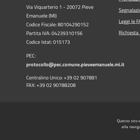
Via Viquarterio 1 - 20072 Pieve
Segnalazi
Emanuele (MI)
Leggi le 
Codice Fiscale: 80104290152
Richiesta
Partita IVA: 04239310156
Codice Istat: 015173
PEC:
protocollo@pec.comune.pieveemanuele.mi.it
Centralino Unico: +39 02 907881
FAX: +39 02 90788208
Codice univoco di pagamento:
UFG7U1
Questo sito 
Codice IPA:
c_g634
alla navig