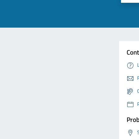
Cont
Prob