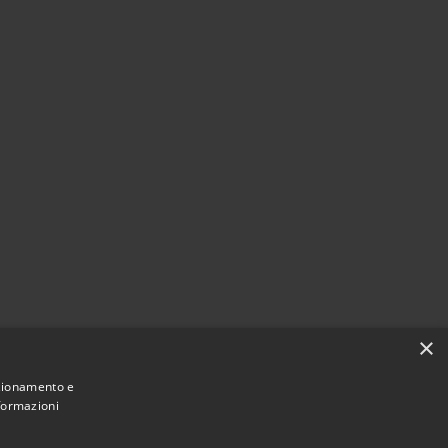
×
nzionamento e
nformazioni