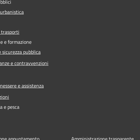
bblici
 urbanistica
 trasporti
e e formazione
e sicurezza pubblica
nanze e contravvenzioni
enessere e assistenza
zioni
ra e pesca
ione appuntamento
Amministrazione trasparente