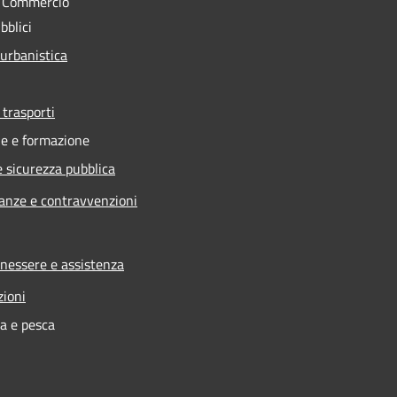
e Commercio
bblici
 urbanistica
 trasporti
e e formazione
e sicurezza pubblica
nanze e contravvenzioni
enessere e assistenza
zioni
ra e pesca