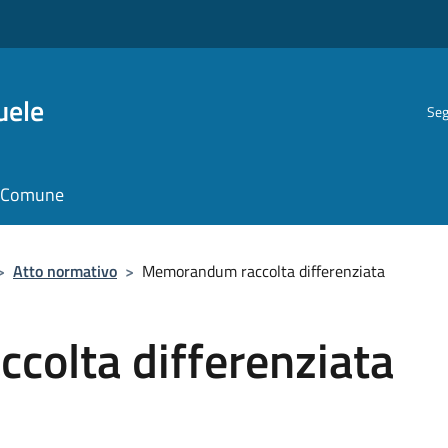
uele
Seg
il Comune
>
Atto normativo
>
Memorandum raccolta differenziata
olta differenziata