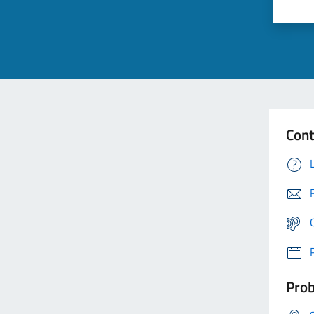
Cont
Prob